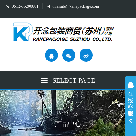
0512-65200601
tina.sale@kanepackage.com
SELECT PAGE
产品中心