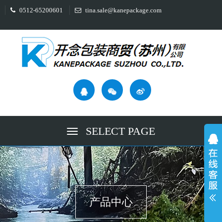
0512-65200601
tina.sale@kanepackage.com
SELECT PAGE
产品中心