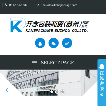
0512-65200601
tina.sale@kanepackage.com
SELECT PAGE